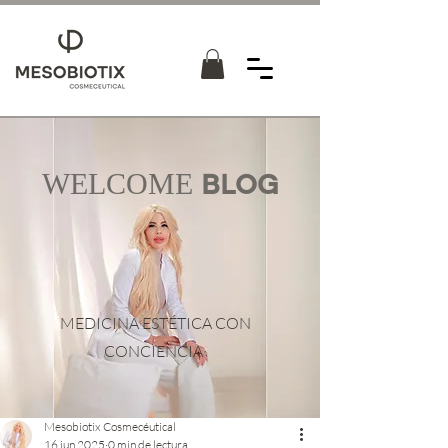
WELCOME
BLOG
MEDICINA ESTÉTICA CON
CONCIENCIA
Mesobiotix Cosmecéutical
16 jun 2025
0 min de lectura