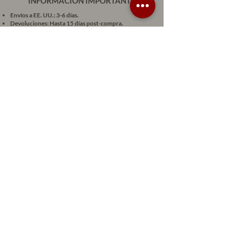
INFORMACIÓN IMPORTANTE
Envíos a EE. UU.: 3-6 días.
Devoluciones: Hasta 15 días post-compra.
Soporte: Chat directo para dudas.
Confianza: Visita nuestra sección de testimonios.
Comprar en Mesobiotix es seguro y satisfactorio. Tu
bienestar, nuestra prioridad.
DESCUBRE LA REVOLUCIÓN EN MEDICINA ESTÉTICA:
SUSCRÍBETE Y TRANSFORMA TU PRÁCTICA CLÍNICA CON UN
10% DE DESCUENTO EN MESOBIOTIX
Enviar
Suscríbase ahora a nuestra exclusiva comunidad de
profesionales médicos estéticos y aproveche un descuento
del 10% en toda nuestra línea de productos MESOBIOTIX.
CONTÁCTANOS