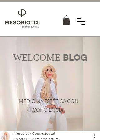
WELCOME
BLOG
MEDICINA ESTÉTICA CON
CONCIENCIA
Mesobiotix Cosmecéutical
15 oct 2023
2 min de lectura