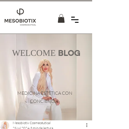
WELCOME
BLOG
MEDICINA ESTÉTICA CON
CONCIENCIA
Mesobiotix Cosmecéutical
26 jul 2024
3 min de lectura