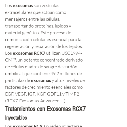
Los 
exosomas
 son vesículas 
extracelulares que actúan como 
mensajeros entre las células, 
transportando proteínas, lípidos y 
material genético. Este proceso de 
comunicación celular es esencial para la 
regeneración y reparación de los tejidos. 
Los 
exosomas RCX7
 utilizan USC1994-
CM™, un potente concentrado derivado 
de células madre de sangre de cordón 
umbilical, que contiene 49.2 millones de 
partículas de 
exosomas
 y altos niveles de 
factores de crecimiento esenciales como 
EGF, VEGF, IGF, KGF, GDF11 y TIMP2​
(RCX7-Exosomas-Advanced-…)​.
Tratamientos con 
Exosomas RCX7
Inyectables
Los 
exosomas RCX7
 pueden inyectarse 