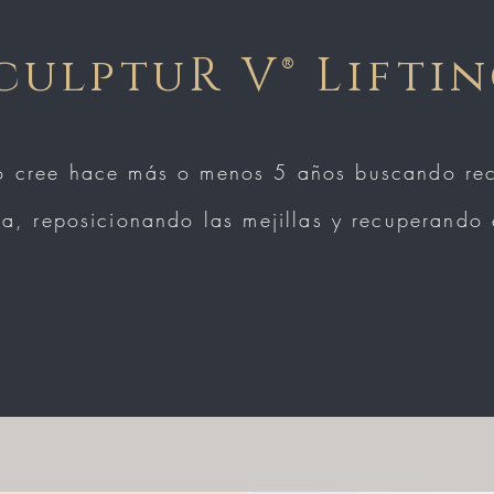
culptuR V®️ Lifti
o cree hace más o menos 5 años buscando recu
da, reposicionando las mejillas y recuperando 