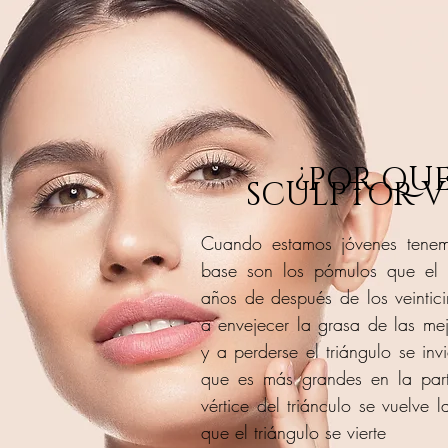
¿POR QUE
SCULPTOR V 
Cuando estamos jóvenes tenem
base son los pómulos que el v
años de después de los veinti
a envejecer la grasa de las me
y a perderse el triángulo se in
que es más grandes en la parte
vértice del triánculo se vuelve
que el triángulo se vierte