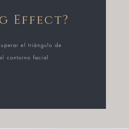
ng Effect?
perar el triángulo de
el contorno facia
l