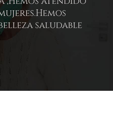
ca ,Hemos atendido
 mujeres.Hemos
belleza saludable