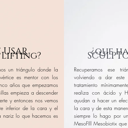
 USAR
¿que h
Lifting?
SCULPTO
os un triángulo donde la
Recuperamos ese
tri
értice es mentor con los
volviendo a dar este
cinco años que empezamos
tratamiento mínimamen
jillas empieza a descender
realiza con ácido y H
vierte y entonces nos vemos
ayudan a hacer un efec
 inferior de la cara y el
la cara y de esta maner
 la nariz lo que hacemos es
siempre lo hago por un
MesoFIll Mesobiotix que