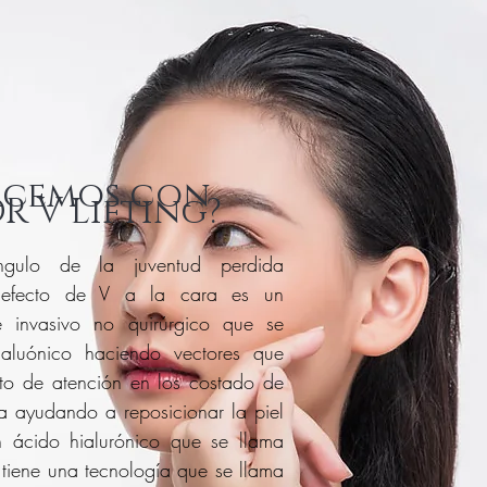
acemos con
R V Lifting?
ángulo
de la juventud perdida
 efecto de V a la cara es un
te invasivo no
quirúrgico
que se
aluónico haciendo vectores que
to de atención en los costado de
a ayudando a reposicionar la piel
 ácido hialurónico que se llama
 tiene una tecnología que se llama