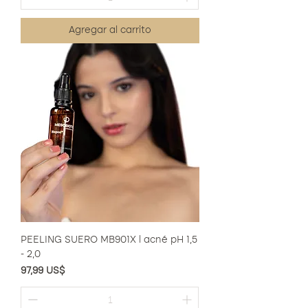
Agregar al carrito
PEELING SUERO MB901X l acné pH 1,5
- 2,0
Precio
97,99 US$