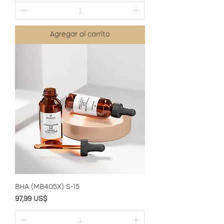
Agregar al carrito
BHA (MB405X) S-15
Precio
97,99 US$