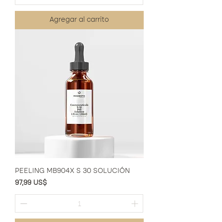
Agregar al carrito
PEELING MB904X S 30 SOLUCIÓN
Precio
97,99 US$