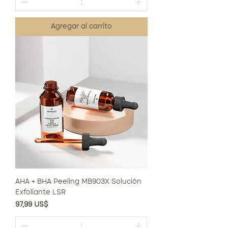
Agregar al carrito
AHA + BHA Peeling MB903X Solución
Exfoliante LSR
Precio
97,99 US$