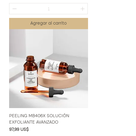
Agregar al carrito
PEELING MB406X SOLUCIÓN
EXFOLIANTE AVANZADO
Precio
97,99 US$