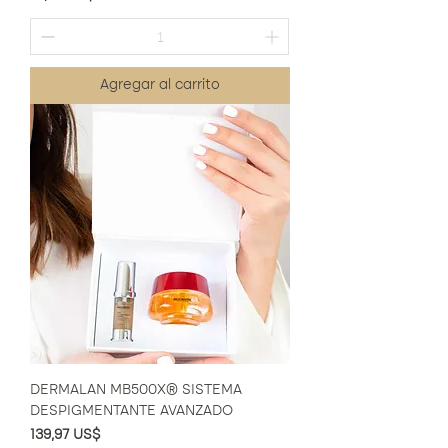
Agregar al carrito
DERMALAN MB500X® SISTEMA
DESPIGMENTANTE AVANZADO
Precio
139,97 US$