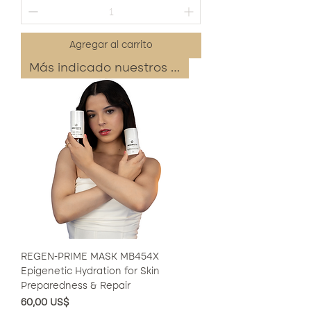
Agregar al carrito
Más indicado nuestros médicos
REGEN-PRIME MASK MB454X
Epigenetic Hydration for Skin
Preparedness & Repair
Precio
60,00 US$