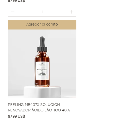
Precio
97,99 US$
Agregar al carrito
PEELING MB407X SOLUCIÓN
RENOVADOR ÁCIDO LÁCTICO 40%
Precio
97,99 US$