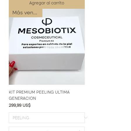
Agregar al carrito
Más vendidos
KIT PREMIUM PEELING ULTIMA
GENERACION
Precio
299,99 US$