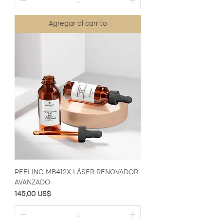
Agregar al carrito
PEELING MB412X LÁSER RENOVADOR
AVANZADO
Precio
145,00 US$