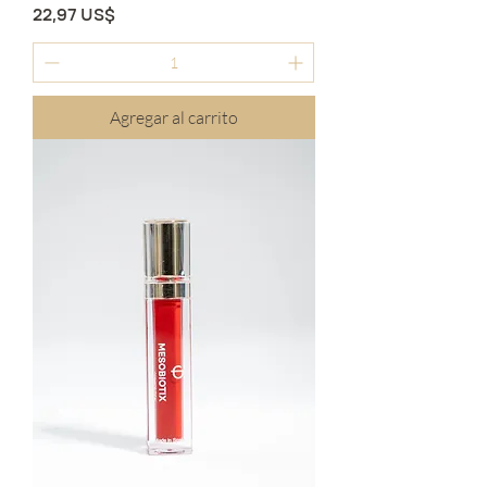
Precio
22,97 US$
Agregar al carrito