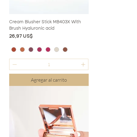
Cream Blusher Stick MB403X With
Brush Hyaluronic acid
Precio
26,97 US$
Agregar al carrito