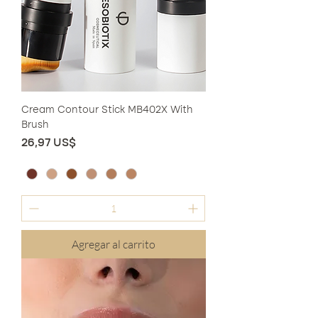
Cream Contour Stick MB402X With
Brush
Precio
26,97 US$
Agregar al carrito