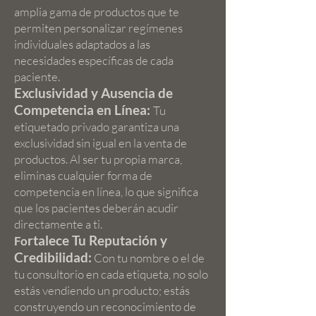
amplia gama de productos que te
permiten personalizar regímenes
individuales adaptados a las
necesidades específicas de cada
paciente.
Exclusividad y Ausencia de
Competencia en Línea:
Tu
etiquetado privado garantiza una
exclusividad sin igual en la venta de
productos. Al ser tu propia marca,
eliminas cualquier forma de
competencia en línea, lo que significa
que los pacientes deberán acudir
directamente a ti.
rtalece Tu Reputación y
Fo
Credibilidad:
Con tu nombre o el de
tu consultorio en cada etiqueta, no solo
estás vendiendo un producto; estás
construyendo un reconocimiento de