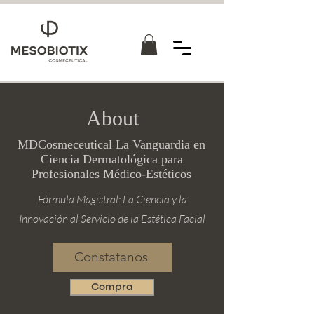
About
MDCosmeceutical La Vanguardia en
Ciencia Dermatológica para
Profesionales Médico-Estéticos
Fórmula Magistral: La Ciencia y la
Innovación al Servicio de la Estética Facial
Constatanos
Compra