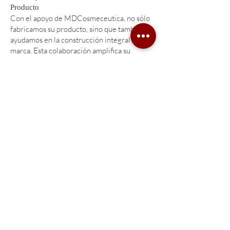
Producto
Con el apoyo de MDCosmeceutica, no sólo
fabricamos su producto, sino que también
ayudamos en la construcción integral de su
marca. Esta colaboración amplifica su
reputación y credibilidad, abriendo así una
nueva línea de ingresos para su negocio.
Conclusión
La alianza entre Mesobiotix Cosmeceutical
y MDCosmeceutica en el servicio de
fabricación a terceros no es meramente
transaccional; es una colaboración
estratégica diseñada para impulsar su
negocio en el competitivo sector del
cuidado dermatológico y estético. Nos
centramos en ofrecer una combinación de
flexibilidad, eficacia clínica y bajas barreras
de entrada en cuanto a cantidad mínima de
pedido.
Le extendemos una invitación cordial para
ser parte de esta revolución en el cuidado