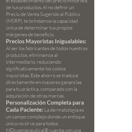
el establecimiento del precio minorista
de tus productos. Al no definir un
Precio de Venta Sugerido al Público
(MSRP), te brindamos la capacidad
única de determinar tus propios
márgenes de beneficio.
Precios Mayoristas Inigualables:
Al ser los fabricantes de todos nuestros
productos, eliminamos al
intermediario, reduciendo
significativamente los costos
mayoristas. Este ahorro se traduce
directamente en mayores ganancias
para tu práctica, comparado con la
adquisición de otras marcas.
Personalización Completa para
Cada Paciente:
La dermatología es
un campo complejo donde un enfoque
único no sirve para todos.
MDcosmeceutical® cuenta con una