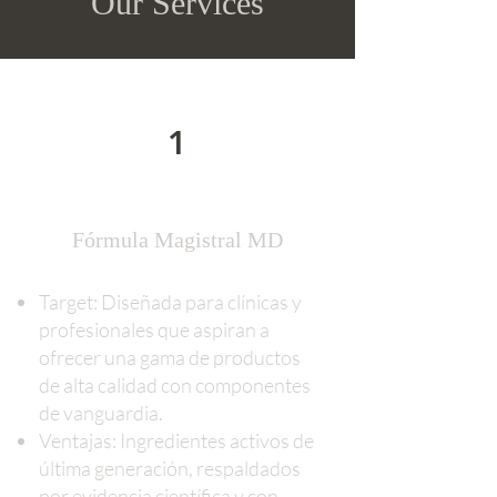
Our Services
1
Fórmula Magistral MD
Target: Diseñada para clínicas y
profesionales que aspiran a
ofrecer una gama de productos
de alta calidad con componentes
de vanguardia.
Ventajas: Ingredientes activos de
última generación, respaldados
por evidencia científica y con