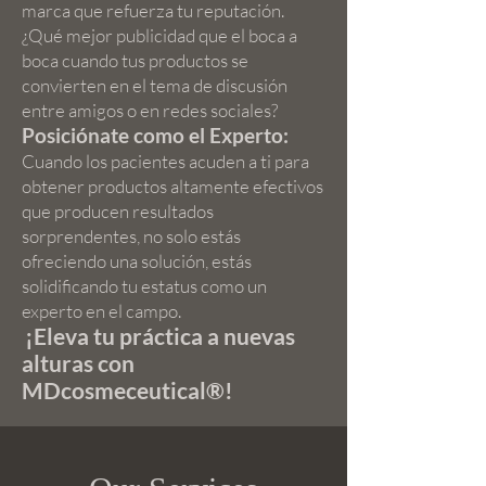
marca que refuerza tu reputación.
¿Qué mejor publicidad que el boca a
boca cuando tus productos se
convierten en el tema de discusión
entre amigos o en redes sociales?
Posiciónate como el Experto:
Cuando los pacientes acuden a ti para
obtener productos altamente efectivos
que producen resultados
sorprendentes, no solo estás
ofreciendo una solución, estás
solidificando tu estatus como un
experto en el campo.
¡Eleva tu práctica a nuevas
alturas con
MDcosmeceutical®!