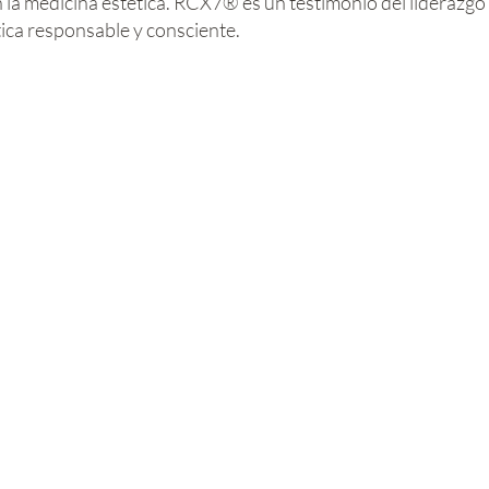
 la medicina estética. RCX7® es un testimonio del liderazgo de
ica responsable y consciente.