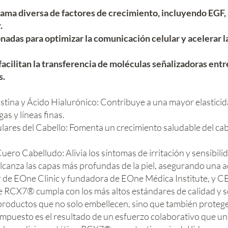
ama diversa de factores de crecimiento, incluyendo EGF, 
.
nadas para optimizar la comunicación celular y acelerar l
cilitan la transferencia de moléculas señalizadoras entre
s.
tina y Ácido Hialurónico: Contribuye a una mayor elasticidad
as y líneas finas.
ulares del Cabello: Fomenta un crecimiento saludable del cab
uero Cabelludo: Alivia los síntomas de irritación y sensibili
nza las capas más profundas de la piel, asegurando una ac
 de EOne Clinic y fundadora de EOne Médica Institute, y C
ue RCX7® cumpla con los más altos estándares de calidad y s
oductos que no solo embellecen, sino que también protegen 
mpuesto es el resultado de un esfuerzo colaborativo que un