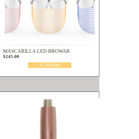
MASCARILLA LED BROWAR
$245.00
KIT BSK200