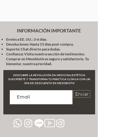
INFORMACIÓN IMPORTANTE
Envíos a EE. UU.: 3-6 días.
Devoluciones: Hasta 15 días post-compra.
Soporte: Chat directo para dudas.
Confianza: Visita nuestra sección de testimonios.
Comprar en Mesobiotix es seguro y satisfactorio. Tu
bienestar, nuestra prioridad.
DESCUBRE LA REVOLUCIÓN EN MEDICINA ESTÉTICA:
SUSCRÍBETE Y TRANSFORMA TU PRÁCTICA CLÍNICA CON UN
10% DE DESCUENTO EN MESOBIOTIX
Enviar