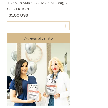
TRANEXAMIC 15% PRO MB3X® +
GLUTATIÓN
Precio
165,00 US$
Agregar al carrito