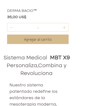
DERMA BACIO™
Precio
35,00 US$
Agregar al carrito
Sistema Medical
MBT X9
Personaliza,Combina y
Revoluciona
Nuestro sistema
patentado redefine los
estándares de la
mesoterapia moderna,