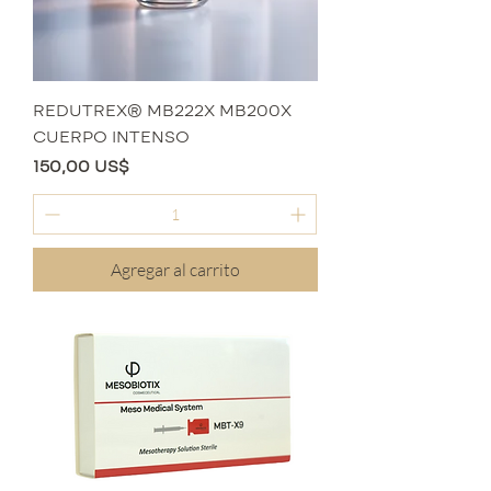
REDUTREX® MB222X MB200X
CUERPO INTENSO
Precio
150,00 US$
Agregar al carrito