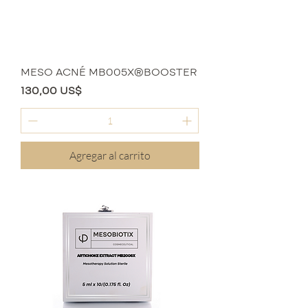
MESO ACNÉ MB005X®BOOSTER
Precio
130,00 US$
Agregar al carrito