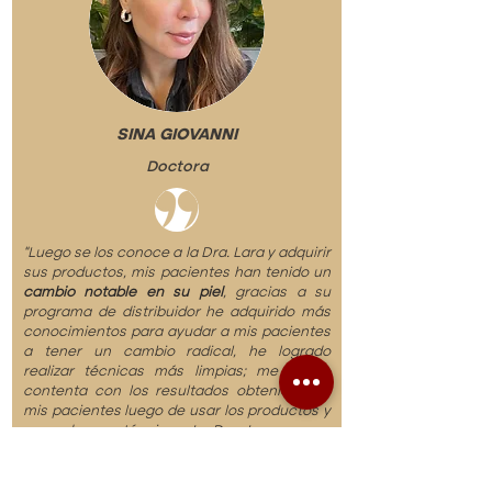
SINA GIOVANNI
Doctora
“Luego se los conoce a la Dra. Lara y adquirir
sus productos, mis pacientes han tenido un
cambio notable en su piel
, gracias a su
programa de distribuidor he adquirido más
conocimientos para ayudar a mis pacientes
a tener un cambio radical, he logrado
realizar técnicas más limpias; me siento
contenta con los resultados obtenidos en
mis pacientes luego de usar los productos y
aprender sus técnicas. La Dra. Lara es una
persona muy
profesional e innovadora
, me
siento honrada en que sea mi mentora y por
haberme ayudado a obtener los