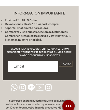
– IGF (Insulin Growth Factor)
– TGF (Transforming Growth
Factor)
INFORMACIÓN IMPORTANTE
3. REAFIRMACIÓN Y FIRMEZA
Envíos a EE. UU.: 3-6 días.
•
GHK-Cu (Tripéptido cobre)
Devoluciones: Hasta 15 días post-compra.
•
DMAE
Soporte: Chat directo para dudas.
•
Silicio Orgánico
Confianza: Visita nuestra sección de testimonios.
Comprar en Mesobiotix es seguro y satisfactorio. Tu
•
Elastina Hidrolizada
bienestar, nuestra prioridad.
4. ANTIOXIDACIÓN & REPARACIÓN
CELULAR
DESCUBRE LA REVOLUCIÓN EN MEDICINA ESTÉTICA:
•
Vitamina C estabilizada
SUSCRÍBETE Y TRANSFORMA TU PRÁCTICA CLÍNICA CON UN
10% DE DESCUENTO EN MESOBIOTIX
•
Coenzima Q10
•
Glutatión
Enviar
•
Resveratrol
•
Ácido Ferúlico
5. HIDRATACIÓN INTELIGENTE &
FUNCIÓN BARRERA
•
Ácido Hialurónico no reticulado
•
Ceramidas
•
Glicerina vegetal
Suscríbase ahora a nuestra exclusiva comunidad de
•
PCA-Zinc
profesionales médicos estéticos y aproveche un descuento
del 10% en toda nuestra línea de productos MESOBIOTIX.
6. UNIFICACIÓN DEL TONO & ANTI-