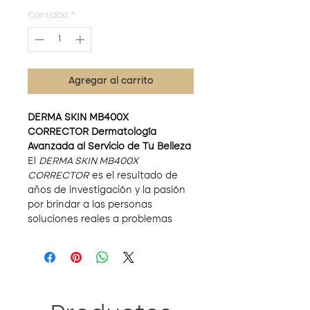
Cantidad
*
Agregar al carrito
DERMA SKIN MB400X
CORRECTOR Dermatología
Avanzada al Servicio de Tu Belleza
El
DERMA SKIN MB400X
CORRECTOR
es el resultado de
años de investigación y la pasión
por brindar a las personas
soluciones reales a problemas
cotidianos. Imagina un corrector
que no solo cubre imperfecciones,
sino que actúa de manera
profunda para mejorar la salud y
apariencia de tu piel.
Ingredientes Potentes, Resultados