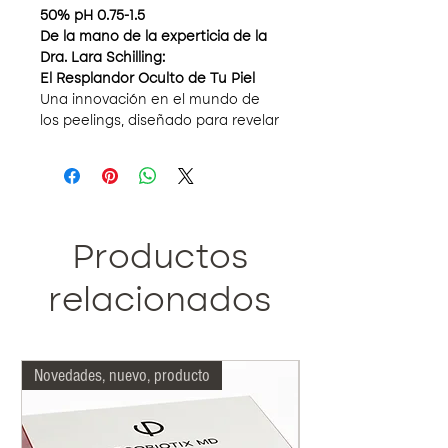
50% pH 0.75-1.5
De la mano de la experticia de la
Dra. Lara Schilling:
El Resplandor Oculto de Tu Piel
Una innovación en el mundo de
los peelings, diseñado para revelar
la belleza genuina de la piel,
eliminando las imperfecciones y
brindando una luminosidad
inigualable.
Beneficios Singulares
Peeling Intenso y Delicado:
Productos
Aunque potente, este suero
brinda una exfoliación delicada,
relacionados
respetando la integridad de la
piel.
Transformación Visible:
Elimina
Novedades, nuevo, producto
Más indicado nuestro
con eficacia las capas externas
de la piel que han sufrido
espesamiento o daño,
perfeccionando su textura y