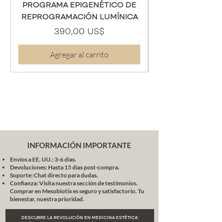
PROGRAMA EPIGENÉTICO DE
tono cutáneo.
Glicirricina dipotásica
: Calma la
REPROGRAMACIÓN LUMÍNICA
inflamación y protege la
Precio
390,00 US$
barrera dérmica.
Extracto de manzanilla
: Suaviza
Agregar al carrito
y reduce la sensibilidad post-
tratamiento.
Antioxidantes sinérgicos
:
Potencian la luminosidad y
combaten el estrés oxidativo.
Método de aplicación
Aplicar en consultorio sobre piel
INFORMACIÓN IMPORTANTE
limpia, ajustando la frecuencia
Envíos a EE. UU.: 3-6 días.
según protocolo profesional. Ideal
Devoluciones: Hasta 15 días post-compra.
para tratamientos de peeling
Soporte: Chat directo para dudas.
suave o como complemento en
Confianza: Visita nuestra sección de testimonios.
Comprar en Mesobiotix es seguro y satisfactorio. Tu
rutinas despigmentantes.
bienestar, nuestra prioridad.
Combinación recomendada
DESCUBRE LA REVOLUCIÓN EN MEDICINA ESTÉTICA: