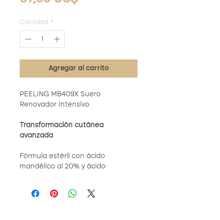
Cantidad
*
Agregar al carrito
PEELING MB409X Suero
Renovador Intensivo
Transformación cutánea
avanzada
Fórmula estéril con ácido
mandélico al 20% y ácido
tranexámico (pH 3.8-4.0),
diseñada para renovar, iluminar y
unificar la piel con mínima
irritación. Presentación: 30 ml.