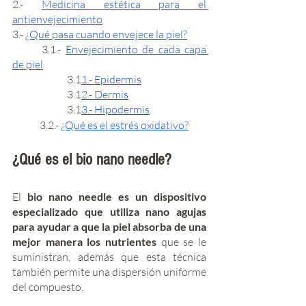
2.- 
Medicina estética para el 
antienvejecimiento
3.- 
¿Qué pasa cuando envejece la piel?
	3.1.- 
Envejecimiento de cada capa 
de piel
		3.1
1.- Epidermis
		3.1
2.- Dermis
		3.1
3.- Hipodermis
	3.2.- 
¿Qué es el estrés oxidativo?
¿Qué es el bio nano needle?
El 
bio nano needle es un dispositivo 
especializado que utiliza nano agujas 
para ayudar a que la piel absorba de una 
mejor manera los nutrientes
 que se le 
suministran, además que esta técnica 
también permite una dispersión uniforme 
del compuesto. 