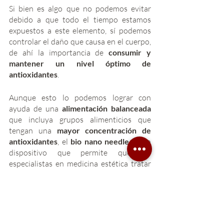
Si bien es algo que no podemos evitar 
debido a que todo el tiempo estamos 
expuestos a este elemento, sí podemos 
controlar el daño que causa en el cuerpo, 
de ahí la importancia de 
consumir y 
mantener un nivel óptimo de 
antioxidantes
.
Aunque esto lo podemos lograr con 
ayuda de una 
alimentación balanceada
que incluya grupos alimenticios que 
tengan una 
mayor concentración de 
antioxidantes
, el 
bio nano needle
 es un 
dispositivo que permite que los 
especialistas en medicina estética tratar 
diferentes afecciones a la piel tales como 
cicatrices causadas por acné
, eliminar 
bolsas y ojeras, 
inyectar ácido 
hialurónico
.