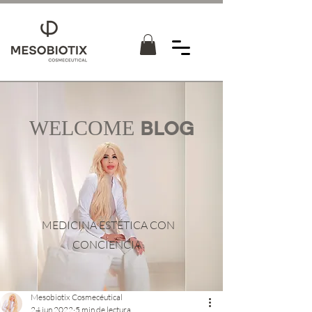
WELCOME
BLOG
MEDICINA ESTÉTICA CON
CONCIENCIA
Mesobiotix Cosmecéutical
24 jun 2022
5 min de lectura