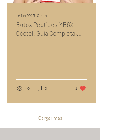
16 jun 2025
∙
0
min
Botox Peptides MB6X
Cóctel: Guía Completa,
Evidencia Clínica y
Cobertura de Prensa |
Mesobiotix
40
0
1
Cargar más