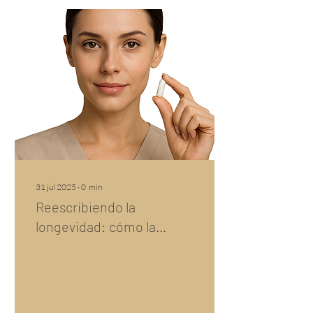
31 jul 2025
∙
0
min
Reescribiendo la
longevidad: cómo la
medicina regenerativa y
epigenética se apoyan en
el NAD⁺ y el resveratrol