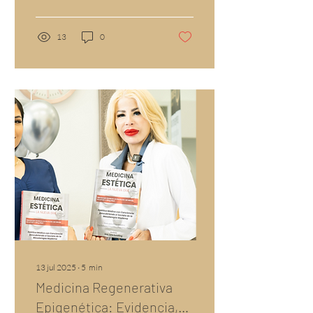
13
0
13 jul 2025
∙
5
min
Medicina Regenerativa
Epigenética: Evidencia,