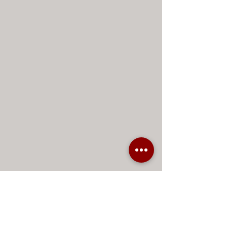
INFORMACIÓN IMPORTANTE
Envíos a EE. UU.: 3-6 días.
Devoluciones: Hasta 15 días post-compra.