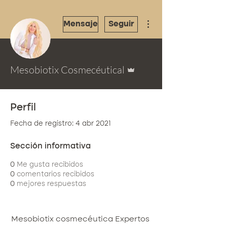
Más acciones
Mensaje
Seguir
Administrador
Mesobiotix Cosmecéutical
Perfil
Fecha de registro: 4 abr 2021
Sección informativa
0
Me gusta recibidos
0
comentarios recibidos
0
mejores respuestas
Mesobiotix cosmecéutica Expertos 