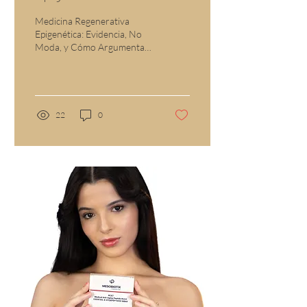
No Moda, y Cómo
Medicina Regenerativa
Argumentar con Ciencia
Epigenética: Evidencia, No
Moda, y Cómo Argumentar
en Tu Consulta
con Ciencia en Tu Consulta
22
0