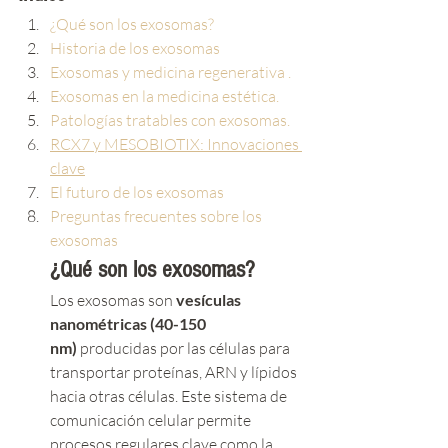
¿Qué son los exosomas?
Historia de los exosomas
Exosomas y medicina regenerativa .
Exosomas en la medicina estética.
Patologías tratables con exosomas.
RCX7 y MESOBIOTIX: Innovaciones 
clave
El futuro de los exosomas
Preguntas frecuentes sobre los 
exosomas
¿Qué son los exosomas?
Los exosomas son 
vesículas 
nanométricas (40-150 
nm)
 producidas por las células para 
transportar proteínas, ARN y lípidos 
hacia otras células. Este sistema de 
comunicación celular permite 
procesos regulares clave como la 