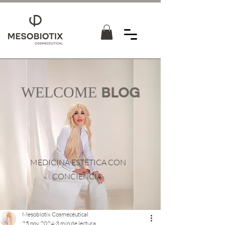
WELCOME
BLOG
MEDICINA ESTÉTICA CON
CONCIENCIA
Mesobiotix Cosmecéutical
25 nov 2024
3 min de lectura