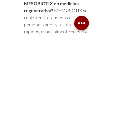
MESOBIOTIX en medicina 
regenerativa?
 MESOBIOTIX se 
centra en tratamientos 
personalizados y resultados 
rápidos, especialmente en piel y 
tejidos dañados.
¿Pueden los exosomas tratar 
enfermedades crónicas?
 Sí, 
están siendo investigados para 
tratar enfermedades como 
diabetes, fibrosis pulmonar y 
enfermedades cardiovasculares.
¿Son los tratamientos con 
exosomas seguros?
 Sí, tienen 
baja inmunogenicidad y son 
bien tolerados, aunque siempre 
deben ser aplicados por 
profesionales capacitados.