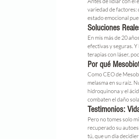
Antes de lidiar con e
variedad de factores: 
estado emocional pued
Soluciones Reale
En mis más de 20 años
efectivas y seguras. 
terapias con láser, p
Por qué Mesobiot
Como CEO de Mesobiot
melasma en su raíz. N
hidroquinona y el ácid
combaten el daño sola
Testimonios: Vi
Pero no tomes solo m
recuperado su autoest
tú, que un día decidier