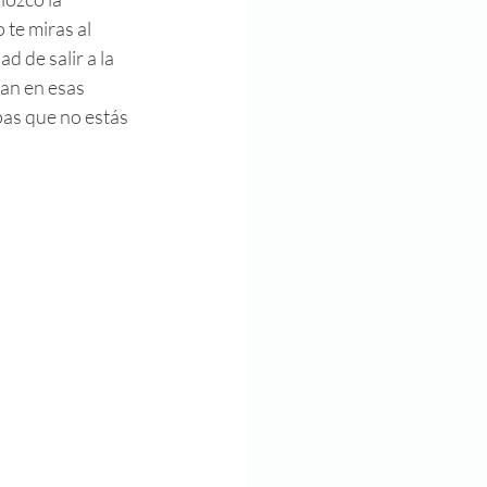
te miras al 
 de salir a la 
jan en esas 
as que no estás 