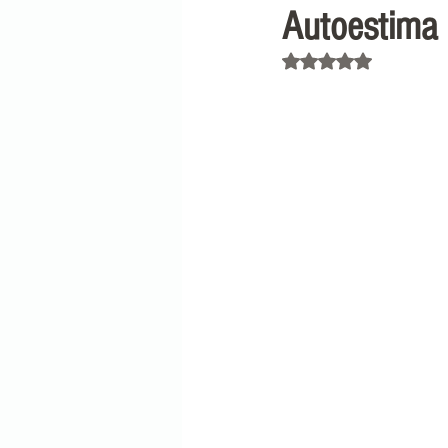
Autoestima
Obtuvo NaN de 5 est