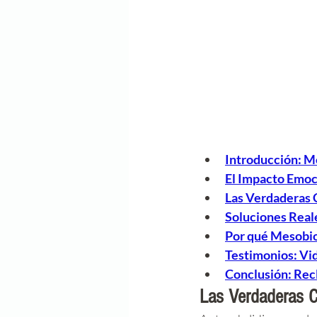
Introducción: M
El Impacto Emoc
Las Verdaderas 
Soluciones Real
Por qué Mesobio
Testimonios: Vi
Conclusión: Rec
Las Verdaderas 