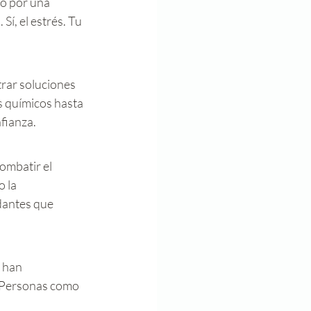
o por una 
í, el estrés. Tu 
rar soluciones 
s químicos hasta 
fianza.
mbatir el 
 la 
dantes que 
 han 
. Personas como 