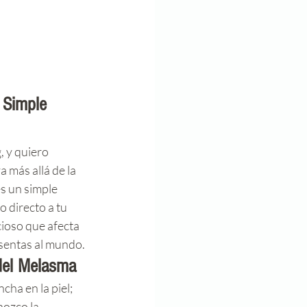
 Simple 
, y quiero 
 más allá de la 
es un simple 
 directo a tu 
ioso que afecta 
esentas al mundo.
del Melasma
ha en la piel; 
ozco la 