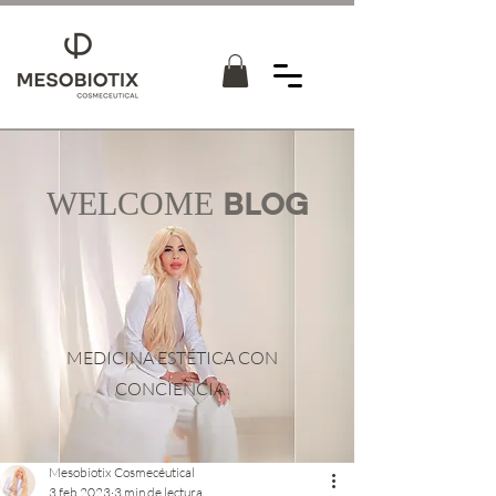
WELCOME
BLOG
MEDICINA ESTÉTICA CON
CONCIENCIA
Mesobiotix Cosmecéutical
3 feb 2023
3 min de lectura