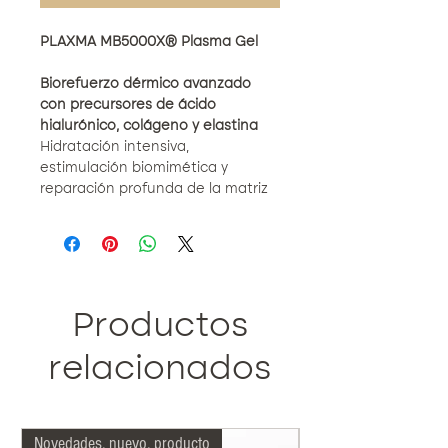
PLAXMA MB5000X® Plasma Gel
Biorefuerzo dérmico avanzado
con precursores de ácido
hialurónico, colágeno y elastina
Hidratación intensiva,
estimulación biomimética y
reparación profunda de la matriz
extracelular
BENEFICIOS CLAVE
Aumenta la hidratación dérmica y
epidérmica en un
+132% tras 48 h
,
Productos
mejorando volumen, densidad y
elasticidad.
relacionados
Estimula de forma sostenida la
síntesis endógena de ácido
hialurónico, colágeno tipo I, III, IV y
Novedades, nuevo, producto
Más indicado nuestro
elastina
, promoviendo una dermis