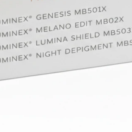
radic
de d
Ácido
prof
piel.
Vitam
ilumi
oscu
Aceit
Berg
Ylan
cuid
benefici
•Ilumina
reducir
y a ilum
días.
• unific
41% tra
• previ
mancha
Neutr