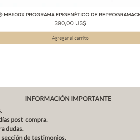
fórm
preve
Vista rápida
® MB500X PROGRAMA EPIGENÉTICO DE REPROGRAMACI
Hidr
Precio
390,00 US$
hidr
piel
Agregar al carrito
Reafi
levan
prom
Cuid
MI/MC
composi
Aqua, P
Comple
INFORMACIÓN IMPORTANTE
(Tranex
Arbutin
.
(2%), As
Butylen
días post-compra.
Panthen
ra dudas.
Disodiu
a sección de testimonios.
Ethylhex