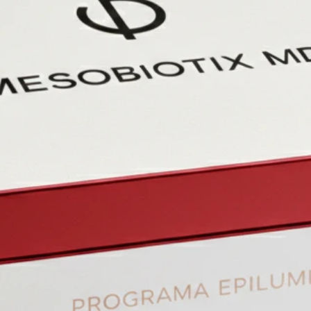
•
Compl
(4%)
: c
tranexá
arbutina
(2%)
: a
uniformi
siguien
ingredi
C estab
antioxi
de nue
DMAE
reafi
apar
Áloe:
calma
MSM
y en 
Anti
Té Ve