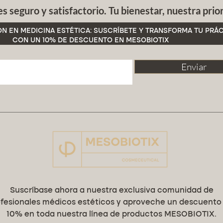
 seguro y satisfactorio. Tu bienestar, nuestra prio
área: ro
tipo de 
N EN MEDICINA ESTÉTICA: SUSCRÍBETE Y TRANSFORMA TU PRÁC
formato
CON UN 10% DE DESCUENTO EN MESOBIOTIX
combin
Enviar
sus re
ANTI-P
Aplicac
El Suer
utiliza
diario d
especia
se busca
grasa o
libre d
irritan
Suscríbase ahora a nuestra exclusiva comunidad de
amplia 
fesionales médicos estéticos y aproveche un descuento
10% en toda nuestra línea de productos MESOBIOTIX.