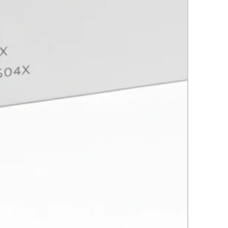
ales libres, protegiendo la piel
años ambientales.
 Hialurónico:
Aporta hidratación
unda y mejora la textura de la
inas B3 y E:
Trabajan para
nar la tez y aclarar manchas
ras.
es Esenciales (Jojoba,
amota, Naranja Dulce, Limón,
g Ylang):
Proporcionan un
ado suave y fragancia natural.
os:
ción y Clarificación: Dirigido a
 la aparición de manchas oscuras
inar la piel en un 33% tras 14
a el tono general de la piel en un
s 28 días
ene la aparición de nuevas
s con uso continuado
alización de Radicales Libres:
La