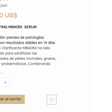
0041
Precio
00 US$
YING MB405X SERUM
ión precisa de patologias
con resultados visibles en 14 días
o Clarificante MB405X ha sido
do para satisfacer las
ades de pieles normales, grasas,
y problemáticas. Combinando
entes activos como DMAE, áloe,
d
*
dantes, MSM y ácido hialurónico,
frecer una solución integral
orar la tez y tratar diversas
nes cutáneas.
ar al carrito
ición
:
Contribuye a levantar y
rmar la piel, ofreciendo una