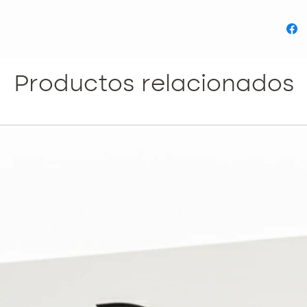
apar
Áloe:
calma
MSM
y en 
Productos relacionados
Anti
Té Ve
radic
de d
Ácido
prof
piel.
Vitam
ilumi
oscu
Aceit
Berg
Ylan
cuid
ingredie