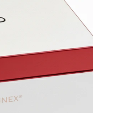
ejo despigmentante avanzado
ombinación sinérgica de ácido
mico, niacinamida y alfa-
. •
Extracto de bidens pilosa
lternativa natural al retinol que
za el tono sin irritación,
do la tendencia 2025 de
entes etnobotánicos. •
Vitamina
ilizada (5%)
: potente
dante que previene la formación
vas manchas.
:
Contribuye a levantar y
rmar la piel, ofreciendo una
iencia más joven.
Conocido por sus propiedades
ntes y nutritivas.
:
Ayuda en la hidratación intensa
la nutrición de la piel.
oxidantes (Extracto de Rooibos,
rde y Blanco):
Neutralizan los