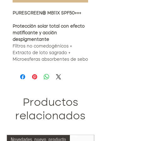
PURESCREEN® MB11X SPF50+++
Protección solar total con efecto
matificante y acción
despigmentante
Filtros no comedogénicos +
Extracto de loto sagrado +
Microesferas absorbentes de sebo
+ Niacinamida + Zinc PCA
BENEFICIOS CLAVE
• Proporciona protección solar
SPF50+++ de amplio espectro
Productos
(UVA, UVB, luz azul e infrarrojos)
sin
obstruir los poros.
relacionados
• Controla el brillo en pieles mixtas
y grasas hasta por
12 horas
,
incluso en ambientes cálidos o
Novedades, nuevo, producto
Más indicado nuestro
húmedos.