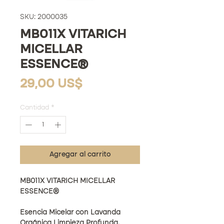
SKU: 2000035
MB011X VITARICH
MICELLAR
ESSENCE®
Precio
29,00 US$
Cantidad
*
Agregar al carrito
MB011X VITARICH MICELLAR
ESSENCE®
Esencia Micelar con Lavanda
Orgánica
Limpieza Profunda.