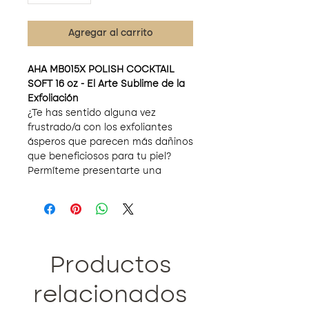
Agregar al carrito
AHA MB015X POLISH COCKTAIL
SOFT 16 oz - El Arte Sublime de la
Exfoliación
¿Te has sentido alguna vez
frustrado/a con los exfoliantes
ásperos que parecen más dañinos
que beneficiosos para tu piel?
Permíteme presentarte una
solución que cambiará la forma en
que ves la exfoliación: AHA MB015X
POLISH COCKTAIL SOFT, un
exfoliante orgánico que es la
personificación de la suavidad y
eficacia.
Productos
¿Por qué este exfoliante es tu
elección ideal?
relacionados
Equilibrio Perfecto:
Este es un