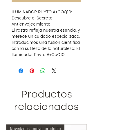
ILUMINADOR PHYTO A+COQ10:
Descubre el Secreto
Antienvejecimiento
El rostro refleja nuestra esencia, y
merece un cuidado especializado.
Introducimos una fusión científica
con la sutileza de la naturaleza: El
Iluminador Phyto A+CoQ10.
Elixir Antioxidante Superior:
Con
una exclusiva mezcla de floretina
al 2%, ácido L-ascórbico al 10% y
ácido ferúlico al 0.5%, este elixir no
solo resguarda tu piel de las
Productos
adversidades ambientales, sino
que combate directamente los
relacionados
signos del envejecimiento. Los
daños causados por los rayos UVA,
UVB y la radiación infrarroja A
Novedades, nuevo, producto
Más indicado nuestro
quedan en el pasado.