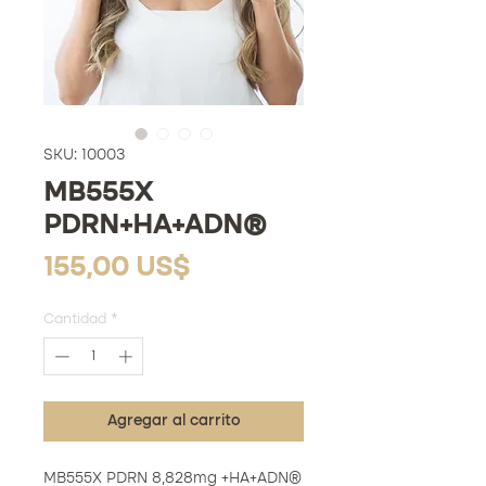
SKU: 10003
MB555X
PDRN+HA+ADN®
Precio
155,00 US$
Cantidad
*
Agregar al carrito
MB555X PDRN 8,828mg +HA+ADN®