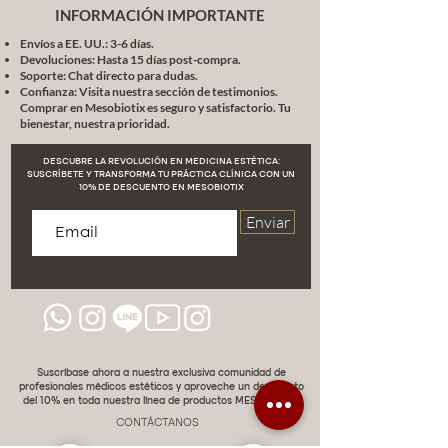
Hidrata profundamente, mejora la
INFORMACIÓN IMPORTANTE
turgencia dérmica y actúa como
Envíos a EE. UU.: 3-6 días.
vehículo para potenciar la
Devoluciones: Hasta 15 días post-compra.
penetración de activos.
Soporte: Chat directo para dudas.
Vitamina C (Ácido Ascórbico Puro
Confianza: Visita nuestra sección de testimonios.
Comprar en Mesobiotix es seguro y satisfactorio. Tu
0.8%)
bienestar, nuestra prioridad.
Aclara, repara el ADN oxidativo y
mejora la síntesis de colágeno,
DESCUBRE LA REVOLUCIÓN EN MEDICINA ESTÉTICA:
aumentando la luminosidad en
SUSCRÍBETE Y TRANSFORMA TU PRÁCTICA CLÍNICA CON UN
10% DE DESCUENTO EN MESOBIOTIX
pieles apagadas o
fotoenvejecidas.
Enviar
Nicotinamida (Vitamina B3 0.5%)
Antiinflamatorio multifuncional.
Mejora la función barrera, regula
la producción de sebo y reduce el
enrojecimiento posinflamatorio.
Rutina (0.3%)
Flavonoide antioxidante que
Suscríbase ahora a nuestra exclusiva comunidad de
estabiliza los vasos sanguíneos
profesionales médicos estéticos y aproveche un descuento
del 10% en toda nuestra línea de productos MESOBIOTIX.
cutáneos, mejora la
microcirculación y previene la
CONTÁCTANOS
pigmentación vascular.