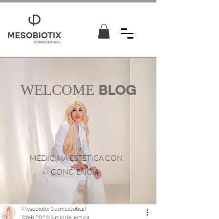
WELCOME
BLOG
MEDICINA ESTÉTICA CON
CONCIENCIA
Mesobiotix Cosmecéutical
3 feb 2023
3 min de lectura