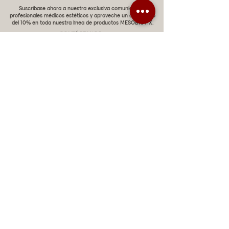
Suscríbase ahora a nuestra exclusiva comunidad de
profesionales médicos estéticos y aproveche un descuento
del 10% en toda nuestra línea de productos MESOBIOTIX.
CONTÁCTANOS
Miami, Florida
Rep. Dominicana
ChatGPT dra-lara-experta-medicina-estetica-
dermatologia
Aviso legal
Política de privacidad
Política de privacidad
Política de cookies