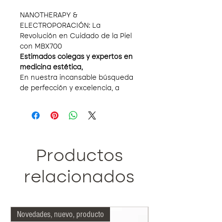
NANOTHERAPY &
ELECTROPORACIÓN: La
Revolución en Cuidado de la Piel
con MBX700
Estimados colegas y expertos en
medicina estética,
En nuestra incansable búsqueda
de perfección y excelencia, a
menudo nos encontramos con
tecnologías que prometen mucho
pero entregan poco. Hoy, me
complace presentarles algo que
no solo cumple con su promesa
sino que redefine nuestra
Productos
práctica:
MBX700
, la nueva
generación en nanotherapy y
relacionados
electroporación.
MBX700: Un Pionero en la
Innovación
Novedades, nuevo, producto
Más indicado nuestro
El MBX700 combina la técnica de