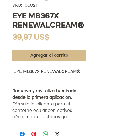
SKU: 100021
EYE MB367X
RENEWALCREAM®
Precio
39,97 US$
Agregar al carrito
EYE MB367X RENEWALCREAM®
Renueva y revitaliza tu mirada
desde la primera aplicación.
Fórmula inteligente para el
contorno ocular con activos
clínicamente testados que
hidratan, descongestionan,
iluminan y reafirman visiblemente.