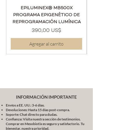
dual (mañana/noche), gracias al
EPILUMINEX® MB500X
rooibos y a la granada.
Fórmula hipoalergénica,
PROGRAMA EPIGENÉTICO DE
testada
oftalmológicamente
, ideal para
REPROGRAMACIÓN LUMÍNICA
ojos sensibles y usuarios de lentes
Precio
390,00 US$
de contacto.
Calma inmediata tras
Agregar al carrito
procedimientos como
radiofrecuencia, microagujas o
carboxiterapia.
COMPOSICIÓN
Ácido Hialurónico Hyaluronic3D®
(12.8%)
Triple peso molecular. Aporta
INFORMACIÓN IMPORTANTE
hidratación multinivel, suaviza y
Envíos a EE. UU.: 3-6 días.
reestructura la piel del contorno
Devoluciones: Hasta 15 días post-compra.
ocular.
Soporte: Chat directo para dudas.
Extracto de Alga Azul
Confianza: Visita nuestra sección de testimonios.
Comprar en Mesobiotix es seguro y satisfactorio. Tu
BlueMicroAlgae® (1.5%)
bienestar, nuestra prioridad.