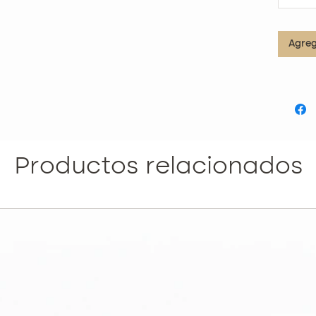
sem
Dism
manc
Agreg
Opti
un 6
COMPOS
1. LIMP
Ácido
que 
Productos relacionados
impu
Extr
Antio
natu
Niac
prod
infl
Pant
rege
elas