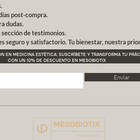
renov
.
irrit
días post-compra.
Bisab
natu
ra dudas.
a sección de testimonios.
MECANI
 seguro y satisfactorio. Tu bienestar, nuestra prio
KIT MB
mediant
N EN MEDICINA ESTÉTICA: SUSCRÍBETE Y TRANSFORMA TU PRÁC
pasos q
CON UN 10% DE DESCUENTO EN MESOBIOTIX
Fase
impu
Enviar
recib
Fase 
optim
Fase
reno
colá
Fase
nive
capa
Fase