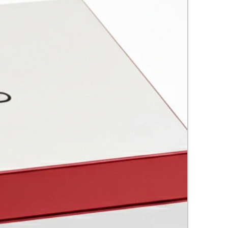
ICO EQUILIBRANTE CELULAR
o hialurónico de bajo peso
cular (2%)
: Hidratación profunda
eparación cutánea
acto de hamamelis (3%)
:
ngente natural que refina los
s
idos biomimeticos (1.5%)
:
mulan la renovación celular
ióticos de origen vegetal (2%)
:
libran el microbioma cutáneo
UM REGENERADOR INTENSIVO
nol encapsulado (0.5%)
: Estimula
novación celular y reduce
gas
mina C estabilizada (5%)
:
nte antioxidante e iluminador
ores de crecimiento (2.2%)
:
ueven la regeneración tisular
zima Q10 (1.5%)
: Energizante
ar y protector mitocondrial
acto de células madre de argan