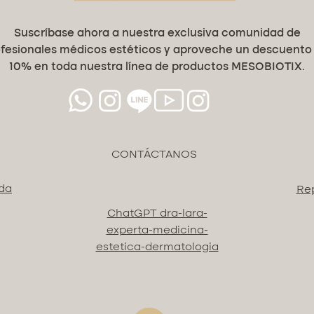
foto
oxida
Suscríbase ahora a nuestra exclusiva comunidad de
Fase
fesionales médicos estéticos y aproveche un descuento
muer
10% en toda nuestra línea de productos MESOBIOTIX.
tisul
PROTOC
Rutina 
Limpi
CONTÁCTANOS
Purif
Aplic
Masa
ida
Re
Inte
ChatGPT dra-lara-
Hidr
experta-medicina-
Repa
Final
estetica-dermatologia
Avan
Rutina
Aplic
Reno