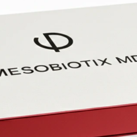
2. TÓN
Ácid
mole
y pr
Extr
Astri
poro
Pépt
Esti
Preb
Equi
3. SÉR
Reti
la re
arru
Vita
Pote
Fact
Prom
Coen
celul
Extr