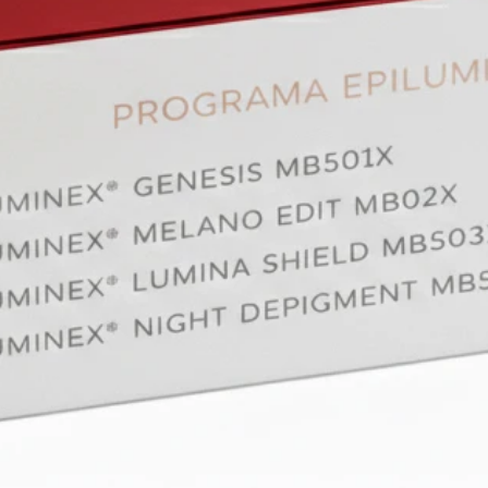
(1.8%
cutá
4. CRE
Cera
Resta
prev
Escu
biomi
natu
Aden
con 
Comp
Esti
y ela
Mant
inte
rege
5. PRO
SPF50+
Filtr
Prot