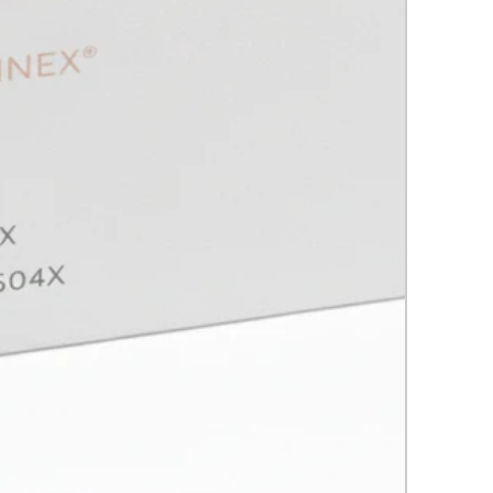
)
: Protección de células madre
neas
MA HIDRATANTE REPARADORA
midas biomimeticas (3%)
:
uran la matriz lipídica y
ienen la pérdida de agua
alano vegetal (2.5%)
: Hidratante
mético que replica los lípidos
rales
osina (1%)
: Energizante celular
efecto tensor y antiarrugas
lejo de péptidos (2.8%)
:
mulan la producción de colágeno
stina
eca de karité (3.5%)
: Nutriente
nsivo con propiedades
neradoras
TECTOR SOLAR AVANZADO
os de amplio espectro (10%)
:
ección UVA/UVB/IR/Luz azul