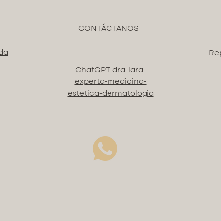
13485 |
COMBI
CONTÁCTANOS
• RCX7 
ida
Re
regener
ROSEBO
ChatGPT dra-lara-
comple
experta-medicina-
MB80X®
estetica-dermatologia
para tr
sesione
MB555X
REPAIR
Repara 
Restaur