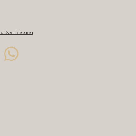
 GMPc | Clínicamente probado
NACIÓN RECOMENDADA
EXOSOMES® para sinergia
p. Dominicana
ativa post-tratamiento• MB307X
OST FILLERGLOW® como
mento reafirmante• ULTRACELL
 o MB780X FIRMING CREAM®
atamiento domiciliario entre
s
 PDRN+PEPTIDES+VITAMINS DNA
 COMPLEX®
el ADN. Renueva tu piel.
a tu juventud.