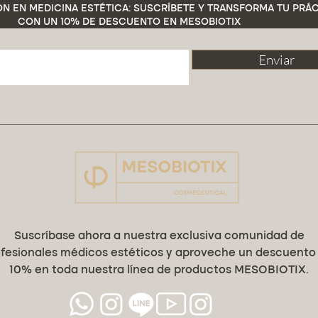
N EN MEDICINA ESTÉTICA: SUSCRÍBETE Y TRANSFORMA TU PRÁC
pérdida
CON UN 10% DE DESCUENTO EN MESOBIOTIX
Nota im
alérgic
Enviar
RESULT
• Día 7:
uniform
arrugas
Semana 
la piel 
Mejora s
manchas
ESPECI
Suscríbase ahora a nuestra exclusiva comunidad de
fesionales médicos estéticos y aproveche un descuento
Presenta
Textura:
10% en toda nuestra línea de productos MESOBIOTIX.
biocomp
Medical
profesio