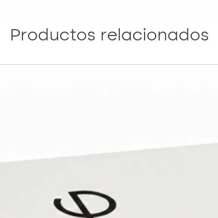
hidratac
+68% tr
signos 
Productos relacionados
Regenera
cirugía
un efec
comprob
luminos
COMPOS
PDRN (P
mg• Fra
marino 
tisular 
Potente
envejec
oxidati
Ácido H
Hidrata
de la ma
dérmico