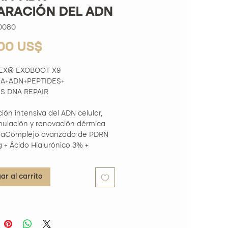
ARACIÓN DEL ADN
0080
Precio
,00 US$
EX® EXOBOOT X9
A+ADN+PEPTIDES+
NS DNA REPAIR
ión intensiva del ADN celular,
mulación y renovación dérmica
daComplejo avanzado de PDRN
 + Ácido Hialurónico 3% +
s Biomiméticos + Vitaminas
ar al carrito
CIOS CLAVE
la la reparación del ADN y activa
neración celular desde la primera
ón• Mejora la textura,