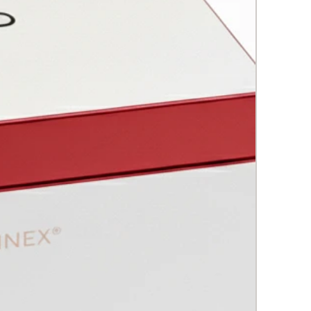
s Biomiméticos de
amación (5 tipos)• Estimulan
stos, queratinocitos y la
ón de colágeno I, III y IV•
n la elasticidad y reducen
desde el interior
 Multivitamínico (B3, B5, C, E)•
el tono, aclara manchas,
 la cicatrización y fortalece la
 cutánea• Acción antioxidante
l daño celular inducido por el
l envejecimiento
a + Glutatión Reducido•
dantes celulares de alta potencia
mueven el metabolismo dérmico
en pigmentaciones
lamatorias
SMO DE ACCIÓN POR FASES
– Activación de la Reparación del