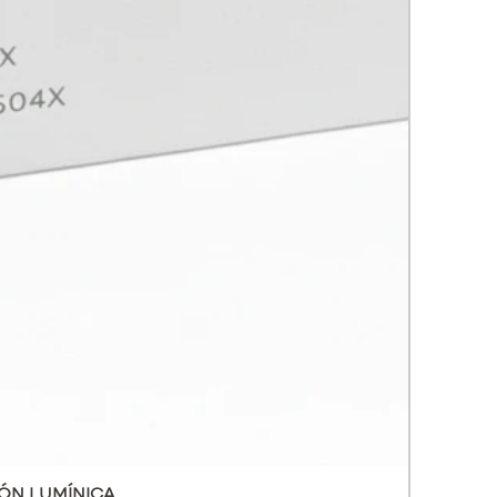
 estimula la polimerización y
s de nuevos nucleótidos,
iendo la regeneración de células
s.
– Regeneración Celular y
mulaciónPéptidos biomiméticos
n fibroblastos y queratinocitos,
do nueva matriz extracelular y
o.
– Reestructuración Cutánea y
dación ProfundaÁcido
ico, vitaminas y glutatión
an la firmeza, reducen los signos
amación y mejoran la textura.
CIONES CLÍNICAS
ecimiento cutáneo cronológico y
ucido• Piel apagada, estresada,
atada o desvitalizada• Cicatrices
s, estrías, poros dilatados• Post-
ÓN LUMÍNICA