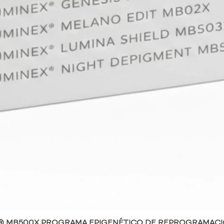
ADNPDRN
síntesi
favorec
dañada
Fase 2 
Bioesti
reactiva
generan
colágen
Fase 3 
Antioxi
hialurón
restaur
de infl
INDICA
• Envej
fotoind
deshidr
atrófica
Vista rápida
® MB500X PROGRAMA EPIGENÉTICO DE REPROGRAMACI