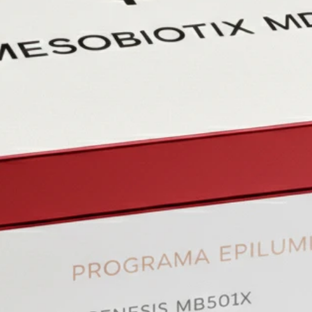
Péptido
Reprogr
fibrobla
producci
Aumenta
arrugas 
Complejo
Mejora 
promueve
barrera
contra e
sol o e
Cisteín
Antioxi
que pro
y reduc
postinf
MECANI
Fase 1 