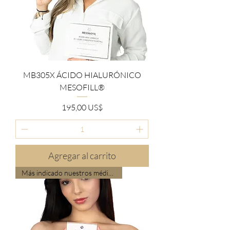
MB305X ÁCIDO HIALURÓNICO
MESOFILL®
Precio
195,00 US$
Agregar al carrito
Más indicado nuestros médicos