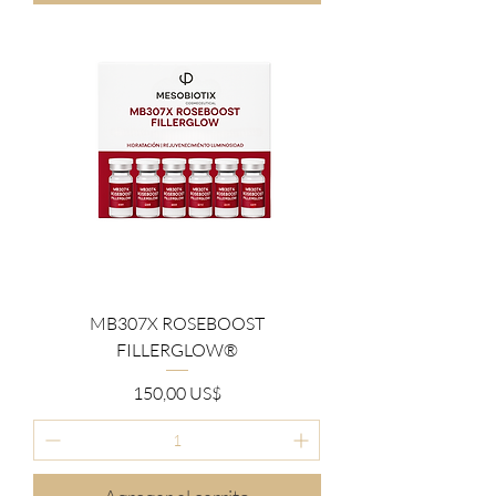
MB307X ROSEBOOST
FILLERGLOW®
Precio
150,00 US$