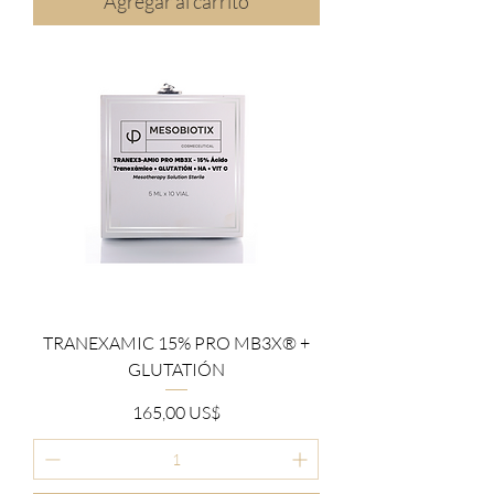
Agregar al carrito
TRANEXAMIC 15% PRO MB3X® +
GLUTATIÓN
Precio
165,00 US$