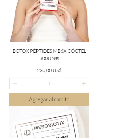
BOTOX PÉPTIDES MB6X CÓCTEL
300UN®
Precio
230,00 US$
Agregar al carrito