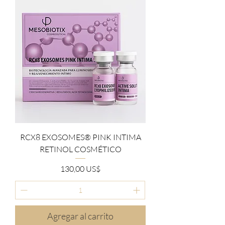
RCX8 EXOSOMES® PINK INTIMA
RETINOL COSMÉTICO
Precio
130,00 US$
Agregar al carrito