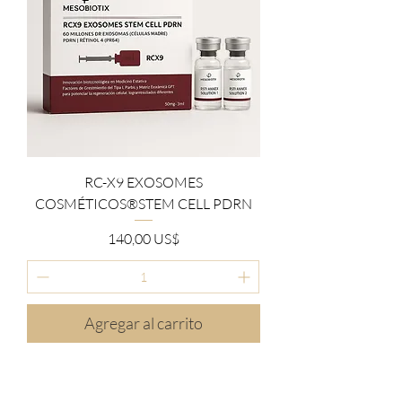
RC-X9 EXOSOMES
COSMÉTICOS®STEM CELL PDRN
Precio
140,00 US$
Agregar al carrito