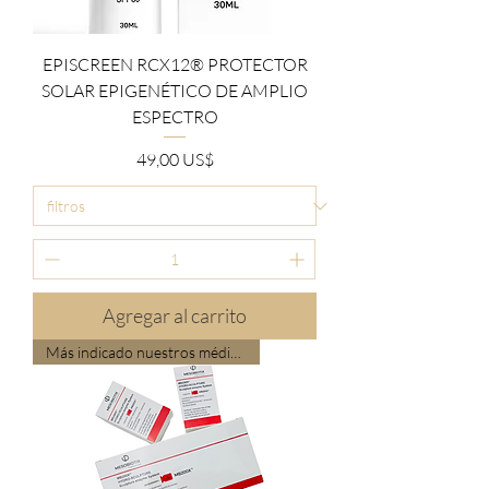
EPISCREEN RCX12® PROTECTOR
SOLAR EPIGENÉTICO DE AMPLIO
ESPECTRO
Precio
49,00 US$
Agregar al carrito
Más indicado nuestros médicos