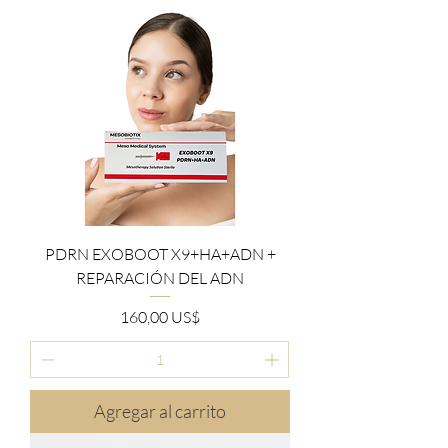
PDRN EXOBOOT X9+HA+ADN +
REPARACIÓN DEL ADN
Precio
160,00 US$
Agregar al carrito