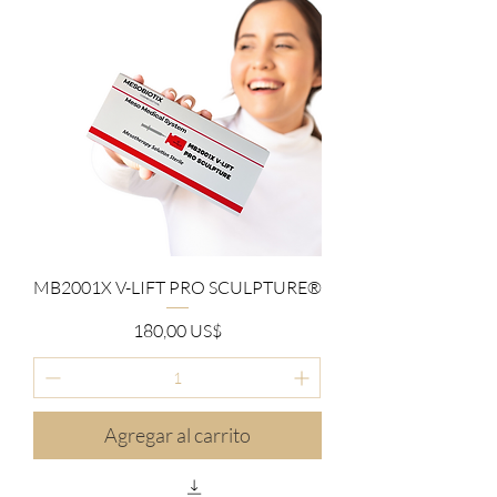
MB2001X V-LIFT PRO SCULPTURE®
Precio
180,00 US$
Agregar al carrito