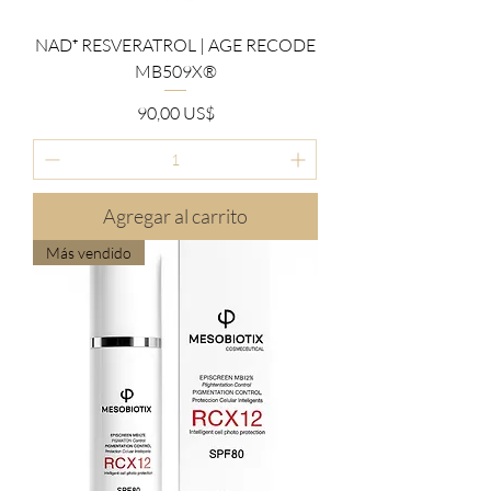
NAD⁺ RESVERATROL | AGE RECODE
MB509X®
Precio
90,00 US$
Agregar al carrito
Más vendido