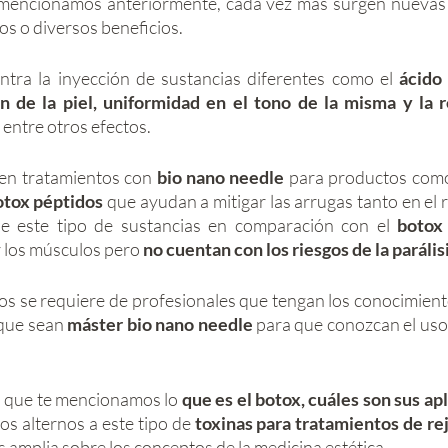
mencionamos anteriormente, cada vez más surgen nuevas a
s o diversos beneficios. 
ntra la inyección de sustancias diferentes como el 
ácido
n de la piel, uniformidad en el tono de la misma y la r
 entre otros efectos. 
en tratamientos con 
bio nano needle
 para productos como
otox péptidos
 que ayudan a mitigar las arrugas tanto en el 
 de este tipo de sustancias en comparación con el 
botox
 los músculos pero 
no cuentan con los riesgos de la parális
 que sean 
máster bio nano needle
 para que conozcan el uso 
que te mencionamos lo 
que es el botox, cuáles son sus ap
os alternos a este tipo de
 toxinas para tratamientos de r
amplia sobre los conceptos de la medicina estética. 