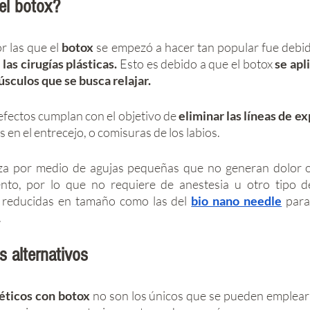
el botox?
 las que el 
botox
 se empezó a hacer tan popular fue debid
 las cirugías plásticas. 
Esto es debido a que el botox
 se apl
sculos que se busca relajar. 
efectos cumplan con el objetivo de 
eliminar las líneas de ex
s en el entrecejo, o comisuras de los labios. 
liza por medio de agujas pequeñas que no generan dolor o 
nto, por lo que no requiere de anestesia u otro tipo de
 reducidas en tamaño como las del 
bio nano needle
.
s alternativos
éticos con botox
 no son los únicos que se pueden emplear e