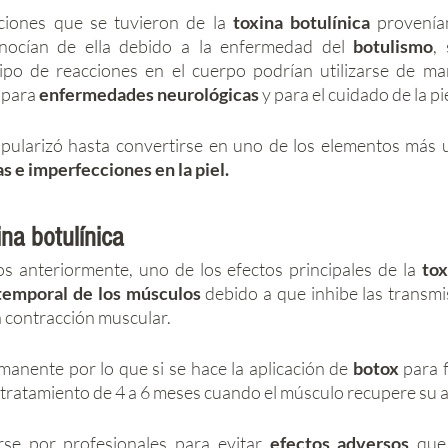
ciones que se tuvieron de la 
toxina botulínica
 provenía
nocían de ella debido a la enfermedad del 
botulismo
,
ipo de reacciones en el cuerpo podrían utilizarse de man
para 
enfermedades neurológicas
 y para el cuidado de la pie
s e imperfecciones en la piel.
ina botulínica
anteriormente, uno de los efectos principales de la 
tox
 temporal de los músculos 
debido a que inhibe las transmi
a contracción muscular. 
manente por lo que si se hace la aplicación de 
botox
 para f
 tratamiento de 4 a 6 meses cuando el músculo recupere su a
rse por profesionales para evitar 
efectos adversos