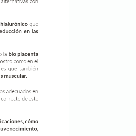
lternativas con 
 hialurónico
 que 
educción en las 
 la 
bio placenta
rostro como en el 
 es que también 
is muscular. 
Para estos tratamientos se requiere de profesionales que tengan los conocimientos adecuados en 
correcto de este 
licaciones, cómo 
ejuvenecimiento,