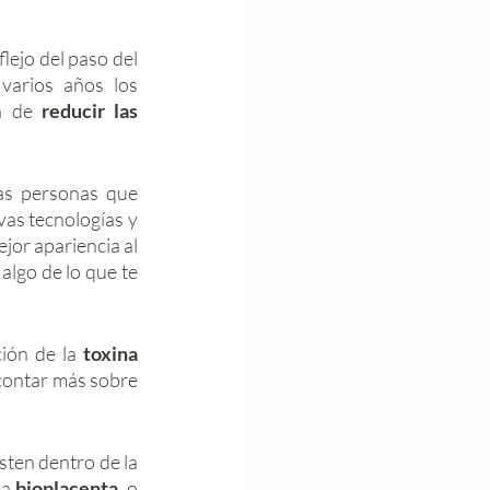
ejo del paso del 
varios años los 
a de
 reducir las 
as personas que 
vas tecnologías y 
jor apariencia al 
, algo de lo que te 
ión de la 
toxina 
contar más sobre 
 
Entonces si te interesa conocer esta información, así como las alternativas que existen dentro de la 
la 
bioplacenta
, o 