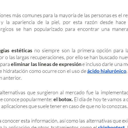
rellas.
ones más comunes para la mayoría de las personas es el refl
y la apariencia de la piel, por esta razón desde hace 
úrgicos se han popularizado para encontrar una maner
ugías estéticas
 no siempre son la primera opción para l
lor o las largas recuperaciones, por ello se han buscado nue
para 
eliminar las líneas de expresión
 e incluso darle una me
 hidratación como ocurre con el uso de 
ácido hialurónico
 anterior. 
alternativas que surgieron al mercado fue la implementac
le conoce popularmente: 
el botox.
 El día de hoy te vamos a 
aplicaciones que suele tener en caso de que no lo conozcas.
n la aplicación de otros tratamientos como el 
skinbootert
, 