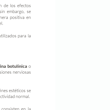
n de los efectos 
 sin embargo, se 
era positiva en 
l. 
Es por ello que se popularizó hasta convertirse en uno de los elementos más utilizados para la 
ina botulínica
 o 
siones nerviosas 
ines estéticos se 
ctividad normal. 
 que consisten en la 