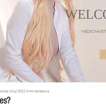
WELC
MEDICINA ES
utical
18 jul 2022
4 min de lectura
es?