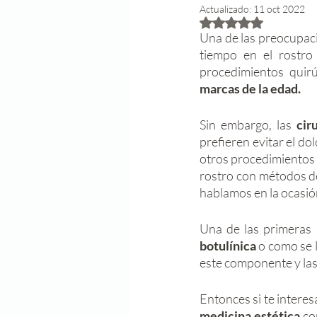
Actualizado:
11 oct 2022
Obtuvo NaN de 5 est
Una de las preocupaci
tiempo en el rostro 
procedimientos quir
marcas de la edad.
Sin embargo, las 
cir
prefieren evitar el do
otros procedimientos 
rostro con métodos de
hablamos en la ocasión
Una de las primeras 
botulínica
 o como se 
este componente y las 
medicina estética
 co