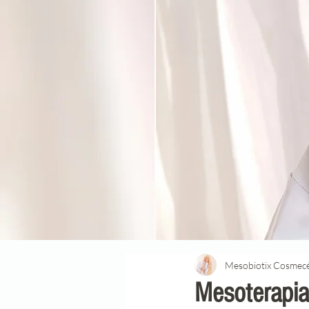
Mesobiotix Cosmecé
Mesoterapi