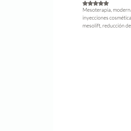
Obtuvo NaN de 5 est
Mesoterapia, moderna, 
inyecciones cosméticas
mesolift, reducción de l