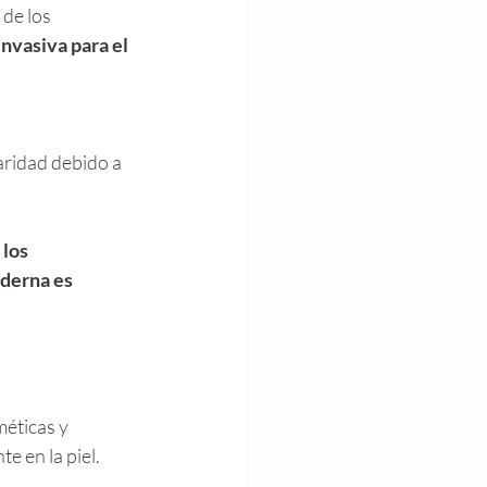
 de los 
invasiva para el 
los 
derna es 
éticas y 
 en la piel. 