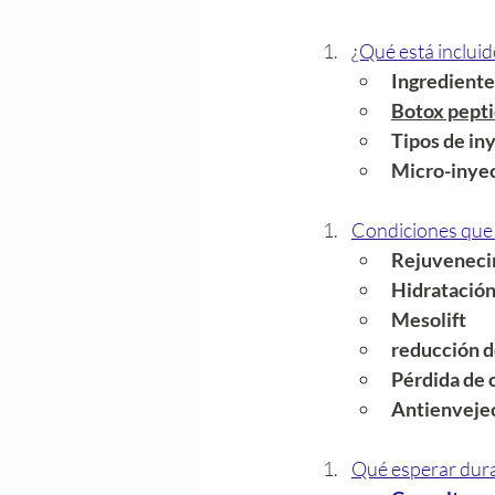
¿Qué está inclui
Ingrediente
Botox pept
Tipos de in
Micro-inye
Condiciones que
Rejuvenecim
Hidratació
Mesolift
reducción de
Pérdida de 
Antienveje
Qué esperar dur