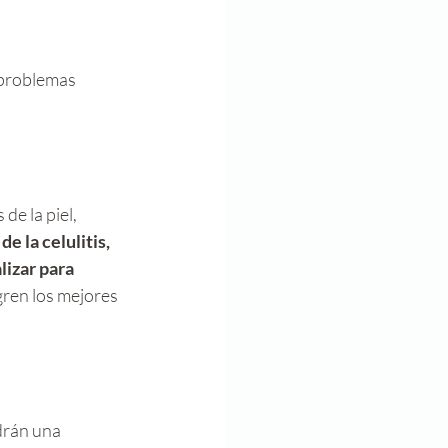
 problemas 
e la piel, 
e la celulitis, 
izar para 
ren los mejores 
drán una 