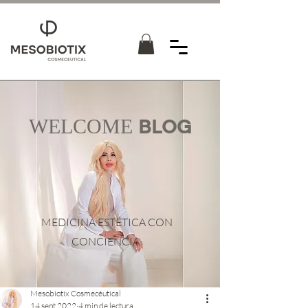
WELCOME
BLOG
MEDICINA ESTÉTICA CON
CONCIENCIA
Mesobiotix Cosmecéutical
14 sept 2022
4 min de lectura