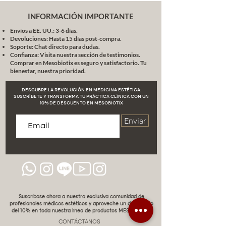
INFORMACIÓN IMPORTANTE
Envíos a EE. UU.: 3-6 días.
Devoluciones: Hasta 15 días post-compra.
Soporte: Chat directo para dudas.
Confianza: Visita nuestra sección de testimonios.
Comprar en Mesobiotix es seguro y satisfactorio. Tu
bienestar, nuestra prioridad.
DESCUBRE LA REVOLUCIÓN EN MEDICINA ESTÉTICA:
SUSCRÍBETE Y TRANSFORMA TU PRÁCTICA CLÍNICA CON UN
10% DE DESCUENTO EN MESOBIOTIX
Enviar
Suscríbase ahora a nuestra exclusiva comunidad de
profesionales médicos estéticos y aproveche un descuento
del 10% en toda nuestra línea de productos MESOBIOTIX.
CONTÁCTANOS